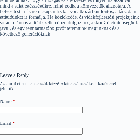
lenniük annak, hogy a mozgás és a közlekedés milyen hatással van
mind a saját egészségükre, mind pedig a környezetük állapotára. A
helyes testtartás nem csupán fizikai vonatkozásban fontos; a társadalmi
attitűdünket is formálja. Ha közlekedési és vidékfejlesztési projektjeink
során a táncos attitűd szellemében dolgozunk, akkor ž életminőségünk
javul, és egy fenntarthatóbb jövőt teremtünk magunknak és a
következő generációknak.
Leave a Reply
Az e-mail címet nem tesszük közzé.
A kötelező mezőket
*
karakterrel
jelöltük
Name
*
Email
*