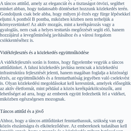
A táncos attitűd, amely az eleganciát és a tisztaságot ötvözi, segíthet
minket abban, hogy tudatosabb döntéseket hozzunk közlekedés terén.
Gondoljunk csak bele abba, hogy milyen jó érzés egy fürge lépésekkel
eljutni A pontból B pontba, miközben közben nem terheljük a
környezetünket! Az aktív mozgás, mint a kerékpározás vagy a
gyaloglás, nem csak a helyes testtartás megőrzését segíti elő, hanem
hozzájárul a levegőminőség javításához és a városi forgalom
csökkentéséhez is.
Vidékfejlesztés és a közlekedés együttműködése
A vidékfejlesztés során is fontos, hogy figyelembe vegyük a táncos
attitűdünket. A falusi közlekedés javítása nemcsak a közlekedési
infrastruktúra fejlesztését jelenti, hanem magában foglalja a közösségi
érzés, az együttműködés és a fenntarthatóság jegyében való cselekvést
is. Olyan közlekedési megoldásokat kell keresnünk, amelyek elősegítik
az aktív életformát, mint például a közös kerékpárkölcsönzők, ami
lehetőséget ad arra, hogy az emberek együtt fedezhetik fel a vidéket,
miközben egészségesen mozognak.
Táncos attitűd és a jövő
Ahhoz, hogy a táncos attitűdünket fenntarthassuk, szükség van egy
közös elszántságra és elköteleződésre. Az embereknek tudatában kell