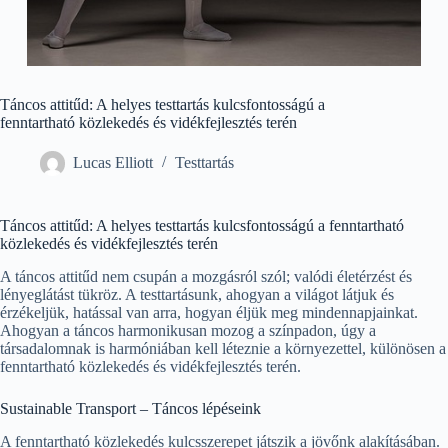
Táncos attitűd: A helyes testtartás kulcsfontosságú a
fenntartható közlekedés és vidékfejlesztés terén
Lucas Elliott
Testtartás
Táncos attitűd: A helyes testtartás kulcsfontosságú a fenntartható
közlekedés és vidékfejlesztés terén
A táncos attitűd nem csupán a mozgásról szól; valódi életérzést és
lényeglátást tükröz. A testtartásunk, ahogyan a világot látjuk és
érzékeljük, hatással van arra, hogyan éljük meg mindennapjainkat.
Ahogyan a táncos harmonikusan mozog a színpadon, úgy a
társadalomnak is harmóniában kell léteznie a környezettel, különösen a
fenntartható közlekedés és vidékfejlesztés terén.
Sustainable Transport – Táncos lépéseink
A fenntartható közlekedés kulcsszerepet játszik a jövőnk alakításában.