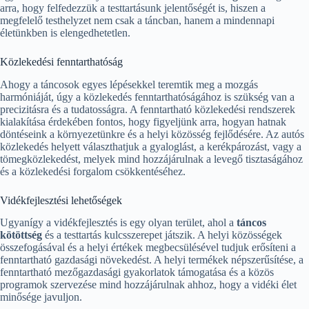
arra, hogy felfedezzük a testtartásunk jelentőségét is, hiszen a
megfelelő testhelyzet nem csak a táncban, hanem a mindennapi
életünkben is elengedhetetlen.
Közlekedési fenntarthatóság
Ahogy a táncosok egyes lépésekkel teremtik meg a mozgás
harmóniáját, úgy a közlekedés fenntarthatóságához is szükség van a
precizitásra és a tudatosságra. A fenntartható közlekedési rendszerek
kialakítása érdekében fontos, hogy figyeljünk arra, hogyan hatnak
döntéseink a környezetünkre és a helyi közösség fejlődésére. Az autós
közlekedés helyett választhatjuk a gyaloglást, a kerékpározást, vagy a
tömegközlekedést, melyek mind hozzájárulnak a levegő tisztaságához
és a közlekedési forgalom csökkentéséhez.
Vidékfejlesztési lehetőségek
Ugyanígy a vidékfejlesztés is egy olyan terület, ahol a
táncos
kötöttség
és a testtartás kulcsszerepet játszik. A helyi közösségek
összefogásával és a helyi értékek megbecsülésével tudjuk erősíteni a
fenntartható gazdasági növekedést. A helyi termékek népszerűsítése, a
fenntartható mezőgazdasági gyakorlatok támogatása és a közös
programok szervezése mind hozzájárulnak ahhoz, hogy a vidéki élet
minősége javuljon.