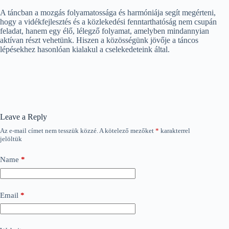
A táncban a mozgás folyamatossága és harmóniája segít megérteni,
hogy a vidékfejlesztés és a közlekedési fenntarthatóság nem csupán
feladat, hanem egy élő, lélegző folyamat, amelyben mindannyian
aktívan részt vehetünk. Hiszen a közösségünk jövője a táncos
lépésekhez hasonlóan kialakul a cselekedeteink által.
Leave a Reply
Az e-mail címet nem tesszük közzé.
A kötelező mezőket
*
karakterrel
jelöltük
Name
*
Email
*