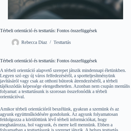
Térbeli orientáció és testtartás: Fontos összefüggések
Rebecca Diaz
Testtartás
Térbeli orientáció és testtartás: Fontos összefüggések
A térbeli orientáció alapvető szerepet játszik mindennapi életünkben.
Legyen szó egy új város felfedezéséről, a sportteljesítményünk
javításáról vagy csak az otthoni bútorok átrendezéséről, a térbeli
tájékozódás képessége elengedhetetlen. Azonban nem csupán mentális
folyamat: a testtartásunk is szorosan összefonódik a térbeli
orientációval.
Amikor térbeli orientációról beszélünk, gyakran a szemünk és az
agyunk együttműködésére gondolunk. Az agyunk folyamatosan
feldolgozza a körülöttünk lévő térbeli információkat, hogy
meghatározza, hol vagyunk, és merre kell mennünk. Ebben a
folyamatban a testtartásunk is szerepet játszik. A helyes testtartás