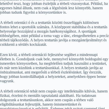
lehetővé teszi, hogy jobban észleljük a térbeli viszonyokat. Például, ha
egyenes háttal állunk, nem csak a légzésünk lesz könnyebb, hanem
jobban tudunk figyelni a környezetünkre is.
A térbeli orientáci ó és a testtartás közötti összefüggés különösen
fontos lehet a sportolók számára. A középpont stabilitása és a testtartás
helyessége hozzájárul a mozgás hatékonyságához. A sportágak
többségében, mint például a torna vagy a tánc, elengedhetetlen a precíz
térbeli tájékozódás. A helyes testtartás javítja a mozgásteljesítményt és
csökkenti a sérülés kockázatát.
Ezen kívül, a térbeli orientáció fejlesztése segíthet a mindennapi
életben is. Gondoljunk csak bele, mennyivel könnyebb boldogulni egy
ismeretlen környezetben, ha megfelelően tudjuk használni a testünket,
és már nem küzdünk a testtartásunkkal. A helyes testtartás javítja az
önbizalmunkat, ami megerősíti a térbeli észlelésünket. Így érezzük,
hogy jobban kontrollálhatjuk a helyzeteket, amelyekben éppen benne
vagyunk.
A térbeli orientáció tehát nem csupán egy intellektuális kihívás, hanem
fizikai, érzelmi és mentális tapsztalattá alakítható. Ha tudatosan
dolgozunk a testtartásunkon, akkor nem csupán a térben való
eligibilitásunkat fejlesztjük, hanem önismeretünket és
magabiztosságunkat is erősítjük. Érdemes tehát nyitott szemmel járni,