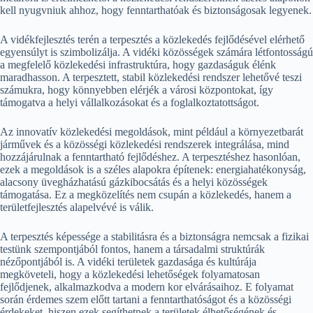
kell nyugvniuk ahhoz, hogy fenntarthatóak és biztonságosak legyenek.
A vidékfejlesztés terén a terpesztés a közlekedés fejlődésével elérhető
egyensúlyt is szimbolizálja. A vidéki közösségek számára létfontosságú
a megfelelő közlekedési infrastruktúra, hogy gazdaságuk élénk
maradhasson. A terpesztett, stabil közlekedési rendszer lehetővé teszi
számukra, hogy könnyebben elérjék a városi központokat, így
támogatva a helyi vállalkozásokat és a foglalkoztatottságot.
Az innovatív közlekedési megoldások, mint például a környezetbarát
járművek és a közösségi közlekedési rendszerek integrálása, mind
hozzájárulnak a fenntartható fejlődéshez. A terpesztéshez hasonlóan,
ezek a megoldások is a széles alapokra építenek: energiahatékonyság,
alacsony üvegházhatású gázkibocsátás és a helyi közösségek
támogatása. Ez a megközelítés nem csupán a közlekedés, hanem a
területfejlesztés alapelvévé is válik.
A terpesztés képessége a stabilitásra és a biztonságra nemcsak a fizikai
testünk szempontjából fontos, hanem a társadalmi struktúrák
nézőpontjából is. A vidéki területek gazdasága és kultúrája
megköveteli, hogy a közlekedési lehetőségek folyamatosan
fejlődjenek, alkalmazkodva a modern kor elvárásaihoz. E folyamat
során érdemes szem előtt tartani a fenntarthatóságot és a közösségi
érdekeket, hiszen ezek segíthetnek a területek élhetőségének és