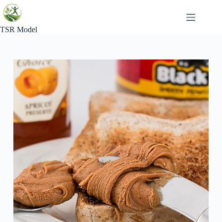
Skip
to
content
TSR Model