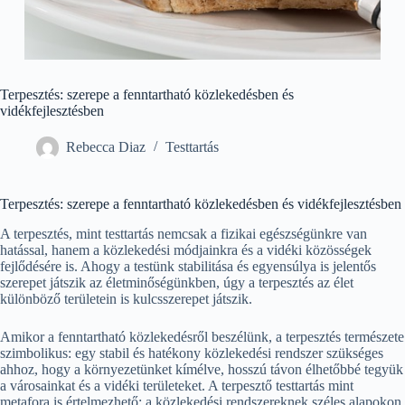
Terpesztés: szerepe a fenntartható közlekedésben és
vidékfejlesztésben
Rebecca Diaz
Testtartás
Terpesztés: szerepe a fenntartható közlekedésben és vidékfejlesztésben
A terpesztés, mint testtartás nemcsak a fizikai egészségünkre van
hatással, hanem a közlekedési módjainkra és a vidéki közösségek
fejlődésére is. Ahogy a testünk stabilitása és egyensúlya is jelentős
szerepet játszik az életminőségünkben, úgy a terpesztés az élet
különböző területein is kulcsszerepet játszik.
Amikor a fenntartható közlekedésről beszélünk, a terpesztés természete
szimbolikus: egy stabil és hatékony közlekedési rendszer szükséges
ahhoz, hogy a környezetünket kímélve, hosszú távon élhetőbbé tegyük
a városainkat és a vidéki területeket. A terpesztő testtartás mint
metafora is értelmezhető: a közlekedési rendszereknek széles alapokon