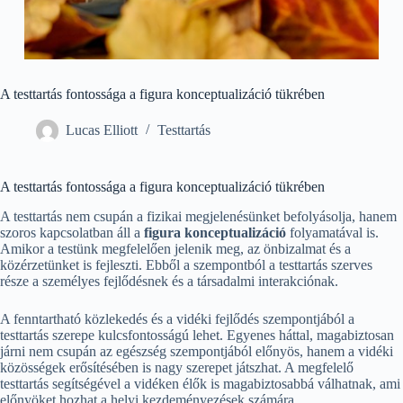
A testtartás fontossága a figura konceptualizáció tükrében
Lucas Elliott
Testtartás
A testtartás fontossága a figura konceptualizáció tükrében
A testtartás nem csupán a fizikai megjelenésünket befolyásolja, hanem
szoros kapcsolatban áll a
figura konceptualizáció
folyamatával is.
Amikor a testünk megfelelően jelenik meg, az önbizalmat és a
közérzetünket is fejleszti. Ebből a szempontból a testtartás szerves
része a személyes fejlődésnek és a társadalmi interakciónak.
A fenntartható közlekedés és a vidéki fejlődés szempontjából a
testtartás szerepe kulcsfontosságú lehet. Egyenes háttal, magabiztosan
járni nem csupán az egészség szempontjából előnyös, hanem a vidéki
közösségek erősítésében is nagy szerepet játszhat. A megfelelő
testtartás segítségével a vidéken élők is magabiztosabbá válhatnak, ami
előnyöket hozhat a helyi kezdeményezések számára.