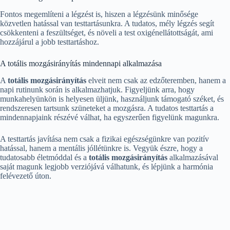
Fontos megemlíteni a légzést is, hiszen a légzésünk minősége
közvetlen hatással van testtartásunkra. A tudatos, mély légzés segít
csökkenteni a feszültséget, és növeli a test oxigénellátottságát, ami
hozzájárul a jobb testtartáshoz.
A totális mozgásirányítás mindennapi alkalmazása
A
totális mozgásirányítás
elveit nem csak az edzőteremben, hanem a
napi rutinunk során is alkalmazhatjuk. Figyeljünk arra, hogy
munkahelyünkön is helyesen üljünk, használjunk támogató széket, és
rendszeresen tartsunk szüneteket a mozgásra. A tudatos testtartás a
mindennapjaink részévé válhat, ha egyszerűen figyelünk magunkra.
A testtartás javítása nem csak a fizikai egészségünkre van pozitív
hatással, hanem a mentális jóllétünkre is. Vegyük észre, hogy a
tudatosabb életmóddal és a
totális mozgásirányítás
alkalmazásával
saját magunk legjobb verziójává válhatunk, és lépjünk a harmónia
felévezető úton.