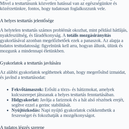
Mivel a testtartásunk közvetlen hatással van az egészségünkre és
közérzetünkre, fontos, hogy tudatosan foglalkozzunk vele.
A helyes testtartás jelentősége
A helytelen testtartás számos problémát okozhat, mint például hátfájás,
nyakfeszültség, és fáradékonyság. A
totális mozgásirányítás
gyakorlásával azonban megelőzhetőek ezek a panaszok. Az alapja a
tudatos testtudatosság: figyelnünk kell arra, hogyan állunk, ülünk és
mozgunk a mindennapi életünkben.
Gyakorlatok a testtartás javítására
Az alábbi gyakorlatok segíthetnek abban, hogy megerősítsd izmaidat,
és javítsd a testtartásodat:
Fekvőtámaszok:
Erősíti a törzs- és hátizmokat, amelyek
kulcsszerepet játszanak a helyes testtartás fenntartásában.
Hídgyakorlat:
Javítja a farizmok és a hát alsó részének erejét,
segítve ezzel a gerinc stabilitását.
Nyújtózkodás:
Napi nyújtó gyakorlatok csökkenthetik a
feszességet és fokozhatják a mozgékonyságot.
A tudatos légzés szerepe