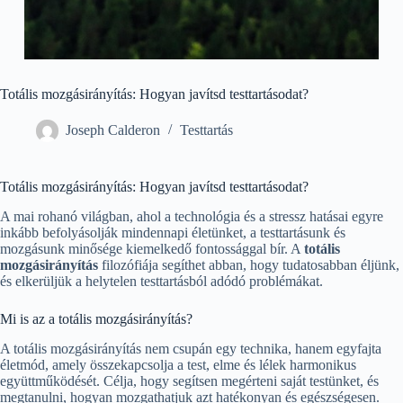
Totális mozgásirányítás: Hogyan javítsd testtartásodat?
Joseph Calderon
Testtartás
Totális mozgásirányítás: Hogyan javítsd testtartásodat?
A mai rohanó világban, ahol a technológia és a stressz hatásai egyre
inkább befolyásolják mindennapi életünket, a testtartásunk és
mozgásunk minősége kiemelkedő fontossággal bír. A
totális
mozgásirányítás
filozófiája segíthet abban, hogy tudatosabban éljünk,
és elkerüljük a helytelen testtartásból adódó problémákat.
Mi is az a totális mozgásirányítás?
A totális mozgásirányítás nem csupán egy technika, hanem egyfajta
életmód, amely összekapcsolja a test, elme és lélek harmonikus
együttműködését. Célja, hogy segítsen megérteni saját testünket, és
megtanulni, hogyan mozgathatjuk azt hatékonyan és egészségesen.