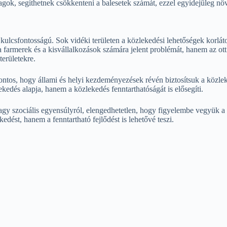
gok, segíthetnek csökkenteni a balesetek számát, ezzel egyidejűleg növ
n kulcsfontosságú. Sok vidéki területen a közlekedési lehetőségek korl
 farmerek és a kisvállalkozások számára jelent problémát, hanem az ott
területekre.
ntos, hogy állami és helyi kezdeményezések révén biztosítsuk a közleked
edés alapja, hanem a közlekedés fenntarthatóságát is elősegíti.
 szociális egyensúlyról, elengedhetetlen, hogy figyelembe vegyük a csú
edést, hanem a fenntartható fejlődést is lehetővé teszi.