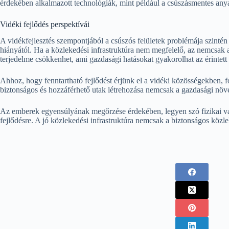
érdekében alkalmazott technológiák, mint például a csúszásmentes anya
Vidéki fejlődés perspektívái
A vidékfejlesztés szempontjából a csúszós felületek problémája szinté
hiányától. Ha a közlekedési infrastruktúra nem megfelelő, az nemcsak a
terjedelme csökkenhet, ami gazdasági hatásokat gyakorolhat az érintett 
Ahhoz, hogy fenntartható fejlődést érjünk el a vidéki közösségekben, fo
biztonságos és hozzáférhető utak létrehozása nemcsak a gazdasági növek
Az emberek egyensúlyának megőrzése érdekében, legyen szó fizikai vagy
fejlődésre. A jó közlekedési infrastruktúra nemcsak a biztonságos közlek