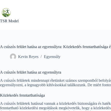
Skip
to
content
TSR Model
A csúszós felület hatása az egyensúlyra: Közlekedés fenntarthatósága és
Kevin Reyes
Egyensúly
A csúszós felület hatása az egyensúlyra
A csúszós felületek mindennapi életünket számos szempontból befolyáso
egyensúlyozni, a legnagyobb kihívásokkal találkozunk. De miért fonto
Közlekedés fenntarthatósága
A csúszós felületek hatással vannak a közlekedés biztonságára és haté
fenntartható közlekedési megoldások megkövetelik, hogy a közlekedési i