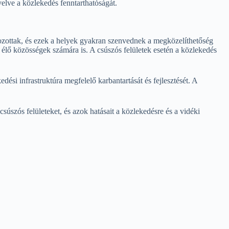
elve a közlekedés fenntarthatóságát.
átozottak, és ezek a helyek gyakran szenvednek a megközelíthetőség
 élő közösségek számára is. A csúszós felületek esetén a közlekedés
ési infrastruktúra megfelelő karbantartását és fejlesztését. A
szós felületeket, és azok hatásait a közlekedésre és a vidéki