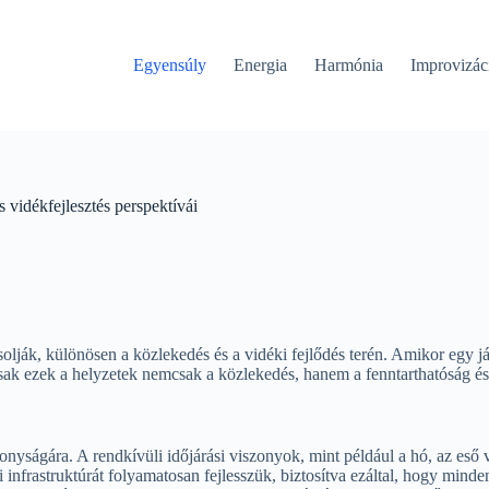
Egyensúly
Energia
Harmónia
Improvizác
 vidékfejlesztés perspektívái
lják, különösen a közlekedés és a vidéki fejlődés terén. Amikor egy j
sak ezek a helyzetek nemcsak a közlekedés, hanem a fenntarthatóság és
konyságára. A rendkívüli időjárási viszonyok, mint például a hó, az es
nfrastruktúrát folyamatosan fejlesszük, biztosítva ezáltal, hogy minde