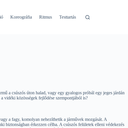
ió
Koreográfia
Ritmus
Testtartás
ármű a csúszós úton halad, vagy egy gyalogos próbál egy jeges járdán
 a vidéki közösségek fejlődése szempontjából is?
ő vagy a fagy, komolyan nehezíthetik a járművek mozgását. A
nki biztonságban érkezzen célba. A csúszós felületek elleni védekezés