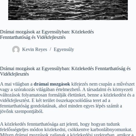
Drámai mozgások az Egyensúlyban: Közlekedés
Fenntarthatóság és Vidékfejlesztés
Kevin Reyes
Egyensúly
Drámai mozgások az Egyensúlyban: Közlekedés Fenntarthatóság és
Vidékfejlesztés
A mai világban a
drámai mozgások
kifejezés nem csupán a művészet
vagy a szórakozás világában értelmezhető. A társadalmi és környezeti
változások folyamatosan formálják életünket, benne a közlekedést és a
vidékfejlesztést. E két terület összekapcsolódása teret ad a
fenntarthatóság gondolatának, ahol minden egyes lépés számít a
jövőnk szempontjából.
A közlekedés fenntarthatósága azt jelenti, hogy hogyan tudunk
felelősségteljes módon közlekedni, csökkentve karbonlábnyomunkat.
Milyen drámai mozgások zajlanak a közlekedési szektorban, amikor a