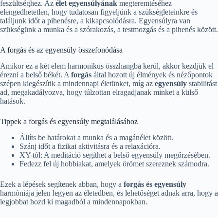
feszültséghez. Az
élet egyensúlyának
megteremtéséhez
elengedhetetlen, hogy tudatosan figyeljünk a szükségleteinkre és
találjunk időt a pihenésre, a kikapcsolódásra. Egyensúlyra van
szükségünk a munka és a szórakozás, a testmozgás és a pihenés között.
A forgás és az egyensúly összefonódása
Amikor ez a két elem harmonikus összhangba kerül, akkor kezdjük el
érezni a belső békét. A
forgás
által hozott új élmények és nézőpontok
szépen kiegészítik a mindennapi életünket, míg az
egyensúly
stabilitást
ad, megakadályozva, hogy túlzottan elragadjanak minket a külső
hatások.
Tippek a forgás és egyensúly megtalálásához
Állíts be határokat a munka és a magánélet között.
Szánj időt a fizikai aktivitásra és a relaxációra.
XY-tól: A meditáció segíthet a belső egyensúly megőrzésében.
Fedezz fel új hobbiakat, amelyek örömet szereznek számodra.
Ezek a lépések segítenek abban, hogy a
forgás és egyensúly
harmóniája jelen legyen az életedben, és lehetőséget adnak arra, hogy a
legjobbat hozd ki magadból a mindennapokban.