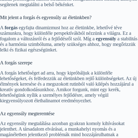
segítenek megtalálni a belső békénket.
Mit jelent a forgás és egyensúly az életünkben?
A
forgás
egyfajta dinamizmust hoz az életünkbe, lehetővé téve
számunkra, hogy különféle perspektívákból nézzünk a világra. Ez a
fogalom a változásról és a fejlődésről szól. Míg a
egyensúly
a stabilitás
és a harmónia szimbóluma, amely szükséges ahhoz, hogy megőrizzük
lelki és fizikai egészségünket.
A forgás szerepe
A forgás lehetőséget ad arra, hogy kipróbáljuk a különféle
lehetőségeket, és felfedezzük az életünkben rejlő különbségeket. Az új
élmények keresése és a megszokott rutinból való kilépés hozzájárul a
kreatív gondolkodásunkhoz. Amikor forgunk, mint egy kerék,
lehetőségünk nyílik a személyes fejlődésre, amely végül
kiegyensúlyozott élethalinamot eredményezhet.
Az egyensúly megteremtése
Az egyensúly megtalálása azonban gyakran komoly kihívásokat
jelenthet. A társadalom elvárásai, a munkahelyi nyomás és a
magánéletben jelentkező problémák mind hozzájárulhatnak a