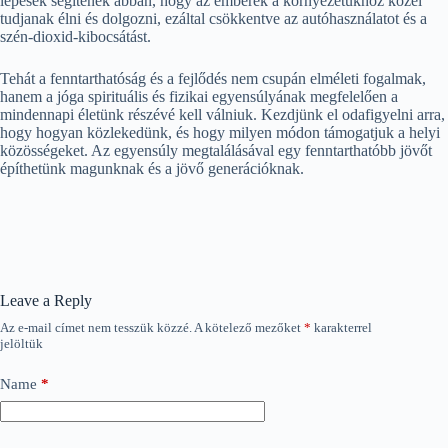
lépések segítenek abban, hogy az emberek a környezetükhöz közel
tudjanak élni és dolgozni, ezáltal csökkentve az autóhasználatot és a
szén-dioxid-kibocsátást.
Tehát a fenntarthatóság és a fejlődés nem csupán elméleti fogalmak,
hanem a jóga spirituális és fizikai egyensúlyának megfelelően a
mindennapi életünk részévé kell válniuk. Kezdjünk el odafigyelni arra,
hogy hogyan közlekedünk, és hogy milyen módon támogatjuk a helyi
közösségeket. Az egyensúly megtalálásával egy fenntarthatóbb jövőt
építhetünk magunknak és a jövő generációknak.
Leave a Reply
Az e-mail címet nem tesszük közzé.
A kötelező mezőket
*
karakterrel
jelöltük
Name
*