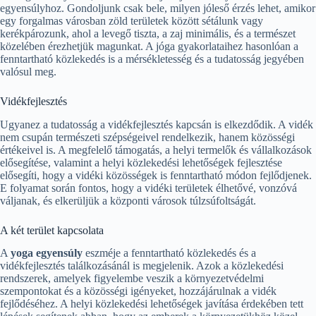
egyensúlyhoz. Gondoljunk csak bele, milyen jóleső érzés lehet, amikor
egy forgalmas városban zöld területek között sétálunk vagy
kerékpározunk, ahol a levegő tiszta, a zaj minimális, és a természet
közelében érezhetjük magunkat. A jóga gyakorlataihez hasonlóan a
fenntartható közlekedés is a mérsékletesség és a tudatosság jegyében
valósul meg.
Vidékfejlesztés
Ugyanez a tudatosság a vidékfejlesztés kapcsán is elkezdődik. A vidék
nem csupán természeti szépségeivel rendelkezik, hanem közösségi
értékeivel is. A megfelelő támogatás, a helyi termelők és vállalkozások
elősegítése, valamint a helyi közlekedési lehetőségek fejlesztése
elősegíti, hogy a vidéki közösségek is fenntartható módon fejlődjenek.
E folyamat során fontos, hogy a vidéki területek élhetővé, vonzóvá
váljanak, és elkerüljük a központi városok túlzsúfoltságát.
A két terület kapcsolata
A
yoga egyensúly
eszméje a fenntartható közlekedés és a
vidékfejlesztés találkozásánál is megjelenik. Azok a közlekedési
rendszerek, amelyek figyelembe veszik a környezetvédelmi
szempontokat és a közösségi igényeket, hozzájárulnak a vidék
fejlődéséhez. A helyi közlekedési lehetőségek javítása érdekében tett