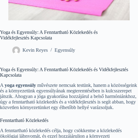
Yoga és Egyensúly: A Fenntartható Közlekedés és
Vidékfejlesztés Kapcsolata
Kevin Reyes
Egyensúly
Yoga és Egyensúly: A Fenntartható Közlekedés és Vidékfejlesztés
Kapcsolata
A
yoga egyensúly
művészete nemcsak testünk, hanem a közösségeink
és a környezetünk egyensúlyának megteremtésében is kulcsszerepet
játszik. Ahogyan a jóga gyakorlása hozzájárul a belső harmóniánkhoz,
úgy a fenntartható közlekedés és a vidékfejlesztés is segít abban, hogy
közvetlen környezetünket egy élhetőbb hellyé varázsoljuk.
Fenntartható Közlekedés
A fenntartható közlekedés célja, hogy csökkentse a közlekedés
ökológiai lábnyomát, és ezzel hozzájáruljon a környezeti