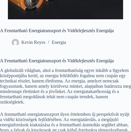
A Fenntartható Energiatranszport és Vidékfejlesztés Energiája
Kevin Reyes
Energia
A Fenntartható Energiatranszport és Vidékfejlesztés Energiája
A globalizált világban, ahol a fenntarthatóság egyre inkább a figyelem
középpontjába kerül, az energia feltöltődés fogalma nem csupán egy
technikai részlet, hanem életforma. Az energia, amelyet nemcsak
fogyasztunk, hanem amely körülvesz minket, alapjaiban határozza meg
mindennapi életünket és a jövőnket. Az energiatakarékosság és a
fenntartható megoldások tehát nem csupán trendek, hanem
szükségletek.
A fenntartható energiatranszport ilyen értelemben új perspektívát nyújt
a vidéki közösségek fejlődésében. Az energiatárolás, a megújuló
energiaforrások kiaknázása és a fenntartható áramoltás segíthet abban,
hogy a falvak és kisvárosok ne csak külső forrásokra támaszkodjanak,