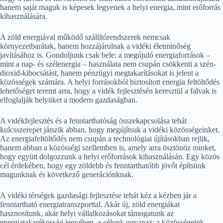
hanem saját maguk is képesek legyenek a helyi energia, mint erőforrás
kihasználására.
A zöld energiával működő szállítórendszerek nemcsak
környezetbarátak, hanem hozzájárulnak a vidéki életminőség
javításához is. Gondoljunk csak bele: a megújuló energiaforrások –
mint a nap- és szélenergia – használata nem csupán csökkenti a szén-
dioxid-kibocsátást, hanem pénzügyi megtakarításokat is jelent a
közösségek számára. A helyi forrásokból biztosított energia feltöltődés
lehetőséget teremt arra, hogy a vidék fejlesztésén keresztül a falvak is
elfoglalják helyüket a modern gazdaságban.
A vidékfejlesztés és a fenntarthatóság összekapcsolása tehát
kulcsszerepet játszik abban, hogy megújítsuk a vidéki közösségeinket.
Az energiafeltöltődés nem csupán a technológiai újításokban rejlik,
hanem abban a közösségi szellemben is, amely arra ösztönöz minket,
hogy együtt dolgozzunk a helyi erőforrások kihasználásán. Egy közös
cél érdekében, hogy egy zöldebb és fenntarthatóbb jövőt építsünk
magunknak és következő generációnknak.
A vidéki térségek gazdasági fejlesztése tehát kéz a kézben jár a
fenntartható energiatranszporttal. Akár új, zöld energiákat
hasznosítunk, akár helyi vállalkozásokat támogatunk az
energiatakarékosság jegyében, a célunk ugyanaz: a közösségeink