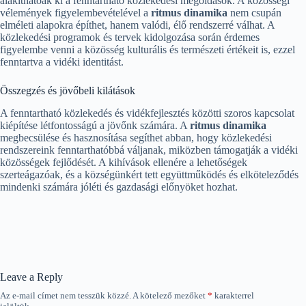
alakíthatóak ki a fenntartható közlekedési megoldások. A közösségi
vélemények figyelembevételével a
ritmus dinamika
nem csupán
elméleti alapokra építhet, hanem valódi, élő rendszerré válhat. A
közlekedési programok és tervek kidolgozása során érdemes
figyelembe venni a közösség kulturális és természeti értékeit is, ezzel
fenntartva a vidéki identitást.
Összegzés és jövőbeli kilátások
A fenntartható közlekedés és vidékfejlesztés közötti szoros kapcsolat
kiépítése létfontosságú a jövőnk számára. A
ritmus dinamika
megbecsülése és hasznosítása segíthet abban, hogy közlekedési
rendszereink fenntarthatóbbá váljanak, miközben támogatják a vidéki
közösségek fejlődését. A kihívások ellenére a lehetőségek
szerteágazóak, és a községünkért tett együttműködés és elköteleződés
mindenki számára jóléti és gazdasági előnyöket hozhat.
Leave a Reply
Az e-mail címet nem tesszük közzé.
A kötelező mezőket
*
karakterrel