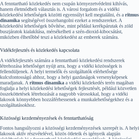
A fenntartható közlekedés nem csupán környezetvédelmi kihívás,
hanem életmódbeli választás is. A városi forgalom és a vidéki
közlekedési lehetőségek közötti egyensúlyt kell megtalálni, és a
ritmus
dinamika
segítségével összehangolni ezeket a rendszereket. A
közlekedési lehetőségek bővítése, mint például kerékpárutak és zöld
buszjáratok kialakítása, mérsékelheti a szén-dioxid-kibocsátást,
miközben élhetőbbé teszi a közlekedést az emberek számára.
Vidékfejlesztés és közlekedés kapcsolata
A vidékfejlesztés számára a fenntartható közlekedési rendszerek
létrehozása lehetőséget nyújt arra, hogy a vidéki közösségek is
fellendüljenek. A helyi termelők és szolgáltatók elérhetősége
kulcsfontosságú ahhoz, hogy a helyi gazdaságok versenyképesek
maradjanak. A
ritmus dinamika
a vidéki közlekedés terén magában
foglalja a helyi közlekedési lehetőségek fejlesztését, például közvetlen
összeköttetések létrehozását a nagyobb városokkal, hogy a vidéki
lakosok könnyebben hozzáférhessenek a munkalehetőségekhez és a
szolgáltatásokhoz.
Közösségi kezdeményezések és fenntarthatóság
Fontos hangsúlyozni a közösségi kezdeményezések szerepét is. A helyi
lakosok aktív részvételével, közös ötleteik és igényeik alapján