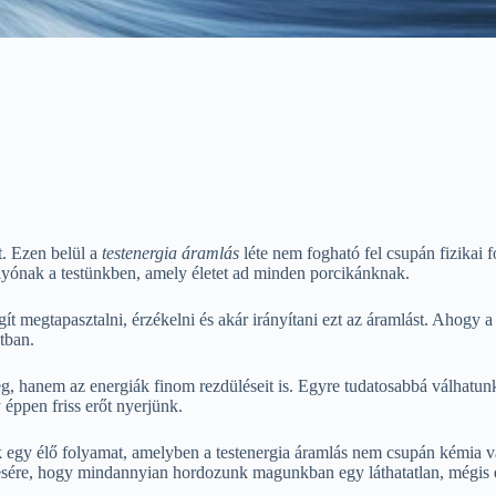
t. Ezen belül a
testenergia áramlás
léte nem fogható fel csupán fizikai 
folyónak a testünkben, amely életet ad minden porcikánknak.
ít megtapasztalni, érzékelni és akár irányítani ezt az áramlást. Ahogy 
tban.
, hanem az energiák finom rezdüléseit is. Egyre tudatosabbá válhatunk,
éppen friss erőt nyerjünk.
 egy élő folyamat, amelyben a testenergia áramlás nem csupán kémia va
ére, hogy mindannyian hordozunk magunkban egy láthatatlan, mégis erő