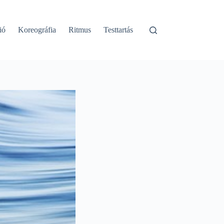
ió
Koreográfia
Ritmus
Testtartás