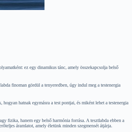
folyamatként: ez egy dinamikus tánc, amely összekapcsolja belső
a labda finoman gördül a tenyeredben, úgy indul meg a testenergia
 hogyan hatnak egymásra a test pontjai, és miként lehet a testenergia
gy fizika, hanem egy belső harmónia forrása. A tesztlabda ebben a
teljes áramlatot, amely életünk minden szegmensét átjárja.