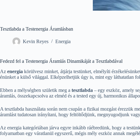
Tesztlabda a Testenergia Áramlásban
Kevin Reyes
Energia
Fedezd fel a Testenergia Áramlás Dinamikáját a Tesztlabdával
Az
energia
körülvesz minket, átjárja testünket, elmélyíti érzékelésünke
énünket a külső világgal. Elképzelhetjük úgy is, mint egy láthatatlan 
Ebben a mélységben születik meg a
tesztlabda
– egy eszköz, amely seg
áramlás, összekapcsolva az elméd és a tested egy új, harmonikus állapo
A tesztlabda használata során nem csupán a fizikai mozgást érezzük meg
áramlást tudatosan irányítani, hogy feltöltődjünk, megnyugodjunk vagy 
Az energia kategóriában járva egyre inkább ráébredünk, hogy a testünk
folyamatban egy váratlanül egyszerű, mégis mély eszköz annak megélés