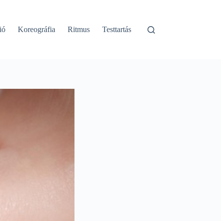
ió
Koreográfia
Ritmus
Testtartás