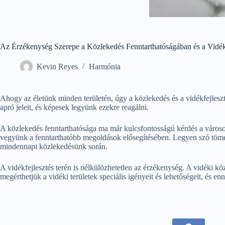
Az Érzékenység Szerepe a Közlekedés Fenntarthatóságában és a Vidék
Kevin Reyes
Harmónia
Ahogy az életünk minden területén, úgy a közlekedés és a vidékfejlesz
apró jeleit, és képesek legyünk ezekre reagálni.
A közlekedés fenntarthatósága ma már kulcsfontosságú kérdés a városokb
vegyünk a fenntarthatóbb megoldások elősegítésében. Legyen szó töme
mindennapi közlekedésünk során.
A vidékfejlesztés terén is nélkülözhetetlen az érzékenység. A vidéki k
megérthetjük a vidéki területek speciális igényeit és lehetőségeit, és e