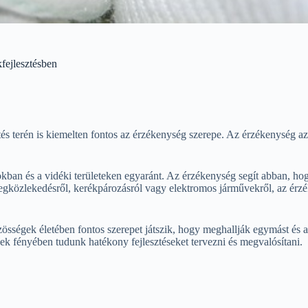
fejlesztésben
tés terén is kiemelten fontos az érzékenység szerepe. Az érzékenység a
an és a vidéki területeken egyaránt. Az érzékenység segít abban, hogy 
gközlekedésről, kerékpározásról vagy elektromos járművekről, az érzé
özösségek életében fontos szerepet játszik, hogy meghallják egymást és
nnek fényében tudunk hatékony fejlesztéseket tervezni és megvalósítani.