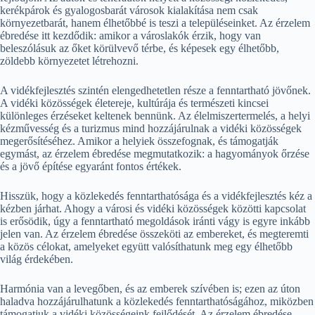
kerékpárok és gyalogosbarát városok kialakítása nem csak
környezetbarát, hanem élhetőbbé is teszi a településeinket. Az érzelem
ébredése itt kezdődik: amikor a városlakók érzik, hogy van
beleszólásuk az őket körülvevő térbe, és képesek egy élhetőbb,
zöldebb környezetet létrehozni.
A vidékfejlesztés szintén elengedhetetlen része a fenntartható jövőnek.
A vidéki közösségek életereje, kultúrája és természeti kincsei
különleges érzéseket keltenek bennünk. Az élelmiszertermelés, a helyi
kézművesség és a turizmus mind hozzájárulnak a vidéki közösségek
megerősítéséhez. Amikor a helyiek összefognak, és támogatják
egymást, az érzelem ébredése megmutatkozik: a hagyományok őrzése
és a jövő építése egyaránt fontos értékek.
Hisszük, hogy a közlekedés fenntarthatósága és a vidékfejlesztés kéz a
kézben járhat. Ahogy a városi és vidéki közösségek közötti kapcsolat
is erősödik, úgy a fenntartható megoldások iránti vágy is egyre inkább
jelen van. Az érzelem ébredése összeköti az embereket, és megteremti
a közös célokat, amelyeket együtt valósíthatunk meg egy élhetőbb
világ érdekében.
Harmónia van a levegőben, és az emberek szívében is; ezen az úton
haladva hozzájárulhatunk a közlekedés fenntarthatóságához, miközben
támogatjuk a vidéki közösségeink fejlődését. Az érzelem ébredése