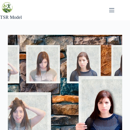
Skip
to
content
TSR Model