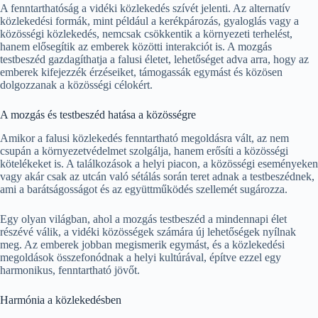
A fenntarthatóság a vidéki közlekedés szívét jelenti. Az alternatív
közlekedési formák, mint például a kerékpározás, gyaloglás vagy a
közösségi közlekedés, nemcsak csökkentik a környezeti terhelést,
hanem elősegítik az emberek közötti interakciót is. A mozgás
testbeszéd gazdagíthatja a falusi életet, lehetőséget adva arra, hogy az
emberek kifejezzék érzéseiket, támogassák egymást és közösen
dolgozzanak a közösségi célokért.
A mozgás és testbeszéd hatása a közösségre
Amikor a falusi közlekedés fenntartható megoldásra vált, az nem
csupán a környezetvédelmet szolgálja, hanem erősíti a közösségi
kötelékeket is. A találkozások a helyi piacon, a közösségi eseményeken
vagy akár csak az utcán való sétálás során teret adnak a testbeszédnek,
ami a barátságosságot és az együttműködés szellemét sugározza.
Egy olyan világban, ahol a mozgás testbeszéd a mindennapi élet
részévé válik, a vidéki közösségek számára új lehetőségek nyílnak
meg. Az emberek jobban megismerik egymást, és a közlekedési
megoldások összefonódnak a helyi kultúrával, építve ezzel egy
harmonikus, fenntartható jövőt.
Harmónia a közlekedésben