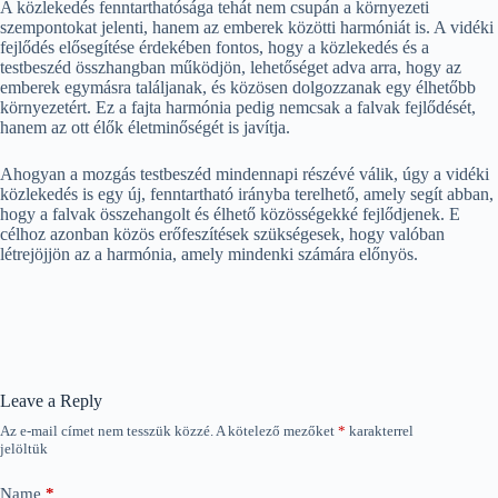
A közlekedés fenntarthatósága tehát nem csupán a környezeti
szempontokat jelenti, hanem az emberek közötti harmóniát is. A vidéki
fejlődés elősegítése érdekében fontos, hogy a közlekedés és a
testbeszéd összhangban működjön, lehetőséget adva arra, hogy az
emberek egymásra találjanak, és közösen dolgozzanak egy élhetőbb
környezetért. Ez a fajta harmónia pedig nemcsak a falvak fejlődését,
hanem az ott élők életminőségét is javítja.
Ahogyan a mozgás testbeszéd mindennapi részévé válik, úgy a vidéki
közlekedés is egy új, fenntartható irányba terelhető, amely segít abban,
hogy a falvak összehangolt és élhető közösségekké fejlődjenek. E
célhoz azonban közös erőfeszítések szükségesek, hogy valóban
létrejöjjön az a harmónia, amely mindenki számára előnyös.
Leave a Reply
Az e-mail címet nem tesszük közzé.
A kötelező mezőket
*
karakterrel
jelöltük
Name
*