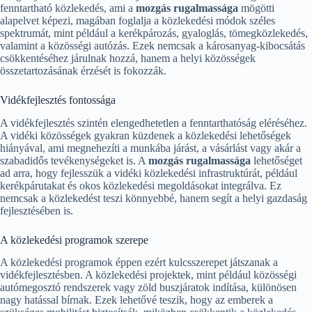
fenntartható közlekedés, ami a
mozgás rugalmassága
mögötti
alapelvet képezi, magában foglalja a közlekedési módok széles
spektrumát, mint például a kerékpározás, gyaloglás, tömegközlekedés,
valamint a közösségi autózás. Ezek nemcsak a károsanyag-kibocsátás
csökkentéséhez járulnak hozzá, hanem a helyi közösségek
összetartozásának érzését is fokozzák.
Vidékfejlesztés fontossága
A vidékfejlesztés szintén elengedhetetlen a fenntarthatóság eléréséhez.
A vidéki közösségek gyakran küzdenek a közlekedési lehetőségek
hiányával, ami megnehezíti a munkába járást, a vásárlást vagy akár a
szabadidős tevékenységeket is. A
mozgás rugalmassága
lehetőséget
ad arra, hogy fejlesszük a vidéki közlekedési infrastruktúrát, például
kerékpárutakat és okos közlekedési megoldásokat integrálva. Ez
nemcsak a közlekedést teszi könnyebbé, hanem segít a helyi gazdaság
fejlesztésében is.
A közlekedési programok szerepe
A közlekedési programok éppen ezért kulcsszerepet játszanak a
vidékfejlesztésben. A közlekedési projektek, mint például közösségi
autómegosztó rendszerek vagy zöld buszjáratok indítása, különösen
nagy hatással bírnak. Ezek lehetővé teszik, hogy az emberek a