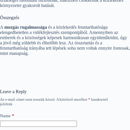
szükséges mobilitást biztosítsák, miközben csökkentik a közlekedés
környezetre gyakorolt hatását.
Összegzés
A
mozgás rugalmassága
és a közlekedés fenntarthatósága
elengedhetetlen a vidékfejlesztés szempontjából. Amennyiben az
emberek és a közösségek képesek harmonikusan együttműködni, úgy
a jövő még zöldebb és élhetőbb lesz. Az összetartás és a
fenntarthatóság irányába tett lépések soha nem voltak ennyire fontosak,
mint manapság.
Leave a Reply
Az e-mail címet nem tesszük közzé.
A kötelező mezőket
*
karakterrel
jelöltük
Name
*