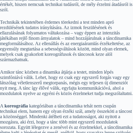
értékét, hiszen nemcsak technikai tudásról, de mély érzelmi átadásról is
szól.
Technikák tekintetében érdemes törekedni a test minden apró
rezdülésének tudatos irányítására. Az izmok feszülésének és
ellazulásának folyamatos váltakozása – vagy éppen az intenzitás
játékában rejlő finom árnyalatok – mind hozzájárulnak a táncdinamika
megformálásához. Az ellenállás és az energiaáramlás érzékeltetése, az
egyensúly megtartása a sebességváltások között, mind olyan elemek,
melyek csak gyakorlott koreográfusok és táncosok keze alól
származhatnak.
Amikor tánc közben a dinamika átjárja a testet, minden lépés
szimfóniává válik. Lehet, hogy ez csak egy egyszerű forgás vagy egy
látszólag véletlenszerű megtorpanás, mégis egy teljesen új dimenziót
nyit meg. A tánc így élővé válik, egyfajta kommunikációvá, ahol a
mozdulatok nyelve az egyéni és közös érzelmeket tudja megszólaltatni.
A
koreográfia
kategóriában a táncdinamika tehát nem csupán
technikai elem, hanem egy olyan érzéki szál, amely összeköti a táncost
a közönséggel. Mindenki átélheti ezt a tudatosságot, aki nyitott a
mozgásra, aki érzi, hogy a tánc több mint egyszerű mozdulatok
sorozata. Együtt lélegezve a zenével és az érzelmekkel, a táncdinamika
életre kelti a lépéseket és mesél, anélkül, hogy szavakra lenne szükség.