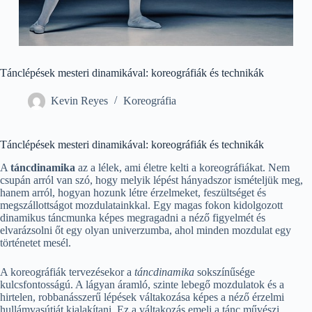
Tánclépések mesteri dinamikával: koreográfiák és technikák
Kevin Reyes
Koreográfia
Tánclépések mesteri dinamikával: koreográfiák és technikák
A
táncdinamika
az a lélek, ami életre kelti a koreográfiákat. Nem
csupán arról van szó, hogy melyik lépést hányadszor ismételjük meg,
hanem arról, hogyan hozunk létre érzelmeket, feszültséget és
megszállottságot mozdulatainkkal. Egy magas fokon kidolgozott
dinamikus táncmunka képes megragadni a néző figyelmét és
elvarázsolni őt egy olyan univerzumba, ahol minden mozdulat egy
történetet mesél.
A koreográfiák tervezésekor a
táncdinamika
sokszínűsége
kulcsfontosságú. A lágyan áramló, szinte lebegő mozdulatok és a
hirtelen, robbanásszerű lépések váltakozása képes a néző érzelmi
hullámvasútját kialakítani. Ez a váltakozás emeli a tánc művészi