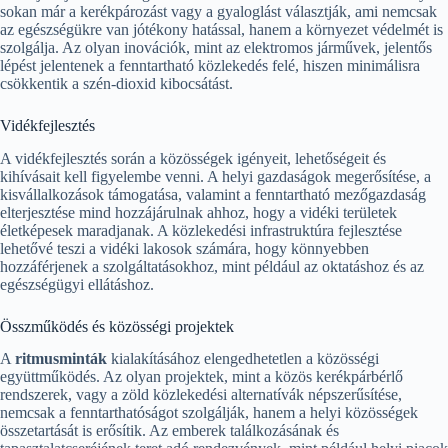
sokan már a kerékpározást vagy a gyaloglást választják, ami nemcsak
az egészségükre van jótékony hatással, hanem a környezet védelmét is
szolgálja. Az olyan inovációk, mint az elektromos járművek, jelentős
lépést jelentenek a fenntartható közlekedés felé, hiszen minimálisra
csökkentik a szén-dioxid kibocsátást.
Vidékfejlesztés
A vidékfejlesztés során a közösségek igényeit, lehetőségeit és
kihívásait kell figyelembe venni. A helyi gazdaságok megerősítése, a
kisvállalkozások támogatása, valamint a fenntartható mezőgazdaság
elterjesztése mind hozzájárulnak ahhoz, hogy a vidéki területek
életképesek maradjanak. A közlekedési infrastruktúra fejlesztése
lehetővé teszi a vidéki lakosok számára, hogy könnyebben
hozzáférjenek a szolgáltatásokhoz, mint például az oktatáshoz és az
egészségügyi ellátáshoz.
Összműködés és közösségi projektek
A
ritmusminták
kialakításához elengedhetetlen a közösségi
együttműködés. Az olyan projektek, mint a közös kerékpárbérlő
rendszerek, vagy a zöld közlekedési alternatívák népszerűsítése,
nemcsak a fenntarthatóságot szolgálják, hanem a helyi közösségek
összetartását is erősítik. Az emberek találkozásának és