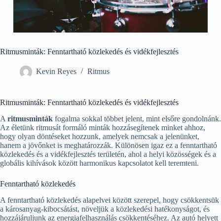
Ritmusminták: Fenntartható közlekedés és vidékfejlesztés
Kevin Reyes
Ritmus
Ritmusminták: Fenntartható közlekedés és vidékfejlesztés
A
ritmusminták
fogalma sokkal többet jelent, mint elsőre gondolnánk.
Az életünk ritmusát formáló minták hozzásegítenek minket ahhoz,
hogy olyan döntéseket hozzunk, amelyek nemcsak a jelenünket,
hanem a jövőnket is meghatározzák. Különösen igaz ez a fenntartható
közlekedés és a vidékfejlesztés területén, ahol a helyi közösségek és a
globális kihívások között harmonikus kapcsolatot kell teremteni.
Fenntartható közlekedés
A fenntartható közlekedés alapelvei között szerepel, hogy csökkentsük
a károsanyag-kibocsátást, növeljük a közlekedési hatékonyságot, és
hozzájáruljunk az energiafelhasználás csökkentéséhez. Az autó helyett