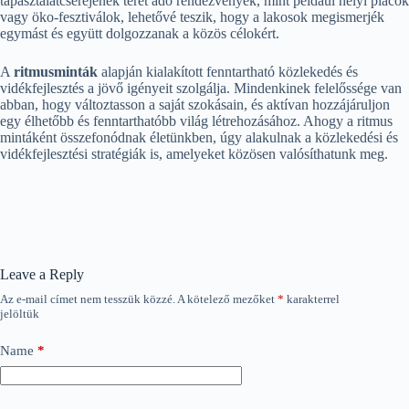
tapasztalatcseréjének teret adó rendezvények, mint például helyi piacok
vagy öko-fesztiválok, lehetővé teszik, hogy a lakosok megismerjék
egymást és együtt dolgozzanak a közös célokért.
A
ritmusminták
alapján kialakított fenntartható közlekedés és
vidékfejlesztés a jövő igényeit szolgálja. Mindenkinek felelőssége van
abban, hogy változtasson a saját szokásain, és aktívan hozzájáruljon
egy élhetőbb és fenntarthatóbb világ létrehozásához. Ahogy a ritmus
mintáként összefonódnak életünkben, úgy alakulnak a közlekedési és
vidékfejlesztési stratégiák is, amelyeket közösen valósíthatunk meg.
Leave a Reply
Az e-mail címet nem tesszük közzé.
A kötelező mezőket
*
karakterrel
jelöltük
Name
*