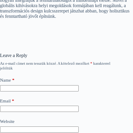
hogyan integráljuk a fenntarthatóságot a mindennapi életbe. Mivel a
globális kihívásokra helyi megoldások formájában kell reagálunk, a
transzformációs design kulcsszerepet játszhat abban, hogy holisztikus
és fenntartható jövőt építsünk.
Leave a Reply
Az e-mail címet nem tesszük közzé.
A kötelező mezőket
*
karakterrel
jelöltük
Name
*
Email
*
Website