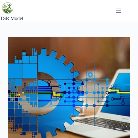
Skip
to
content
TSR Model