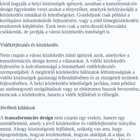
kívül hagyják a helyi közösségek igényeit, azonban a transzformációs
design figyelembe veszi azokat a tényezőket, amelyek befolyásolják a
közlekedési mintákat és lehetőségeket. Gondoljunk csak például a
kerékpáros infrastruktúrák fejlesztésére, vagy a zöld tömegközlekedési
rendszerek kiépítésére. Ezek nem csak a szén-dioxid-kibocsátást
csökkentik, de javítják a városi közlekedés minőségét is.
Vidékfejlesztés és közlekedés
Nem csupán a városi közlekedés iránti igények azok, amelyekre a
transzformációs design keresi a válaszokat. A vidéki közlekedés
fejlesztése is kulcsfontosságú a fenntartható vidékfejlesztés
szempontjából. A megfelelő közlekedési hálózatok létfontosságúak a
vidéki közösségek gazdasági fellendülésében és az elszigetelt területek
fejlesztésében. A helyi közlekedési lehetőségek javítása, mint például
az autómegosztó szolgáltatások vagy az elektromos buszok bevezetése,
nemcsak a közlekedést, hanem a vidék fejlődését is elősegíti.
Jövőbeli kilátások
A
transzformációs design
nem csupán egy eszköz, hanem egy
szemléletmód, amely a jövő közlekedése és vidékfejlesztése irányába
mutat. Ahogy közösségeink fejlődnek, szükség van arra, hogy
újragondoljuk, hogyan közlekedünk, hogyan alakítjuk át a tájat, és